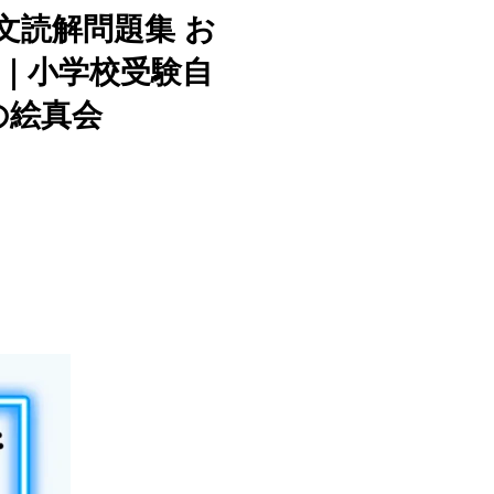
文読解問題集 お
｜小学校受験自
の絵真会