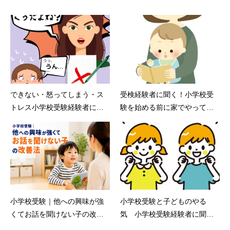
できない・怒ってしまう・ス
受検経験者に聞く！小学校受
トレス小学校受験経験者に聞
験を始める前に家でやってい
く！こんな時どうする？
たこと 小学校受験えしん会
ブログ
小学校受験｜他への興味が強
小学校受験と子どものやる
くてお話を聞けない子の改善
気 小学校受験経験者に聞
法 えしん会
く！こんな時どうする？！