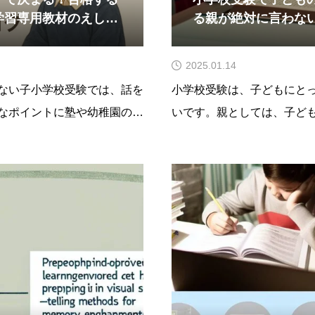
学習専用教材のえしん
る親が絶対に言わな
2025.01.14
ない子小学校受験では、話を
小学校受験は、子どもにと
なポイントに塾や幼稚園の授
いです。親としては、子ど
一生懸命に説明しているにも
きたいと考えるのは当然の
・配られたプリントをぐしゃ
い言葉が子どものやる気を
姿
は、合格させる親が絶対に