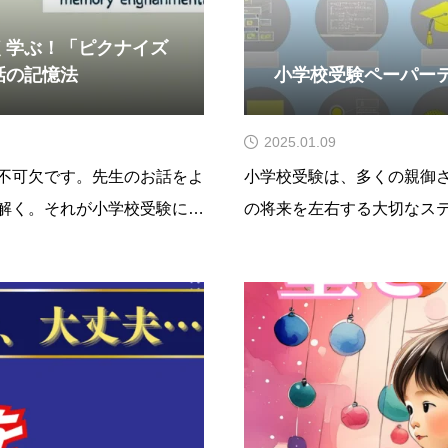
く学ぶ！「ピクナイズ
話の記憶法
小学校受験ペーパー
2025.01.09
不可欠です。先生のお話をよ
小学校受験は、多くの親御
解く。それが小学校受験に必
の将来を左右する大切なス
う伸ばすかは小学校受験にお
が求められます。しかし、
、自宅で楽しく学びながら、
る方も多いのではないでし
ズ練習法」を使ったお話
導くための自宅学習教材と