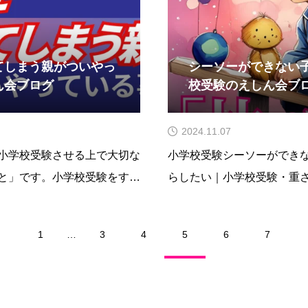
てしまう親がついやっ
シーソーができない
ん会ブログ
校受験のえしん会ブ
2024.11.07
小学校受験させる上で大切な
小学校受験シーソーができ
と」です。小学校受験をする
らしたい｜小学校受験・重
いと思いますよね。もちろん
うちの子は止まってしまう
してほしいと願うのは当然の
らない…」そんな悩みを持
1
…
3
4
5
6
7
受験