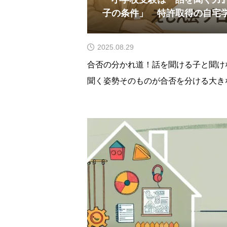
子の条件」 特許取得の自宅
会
2025.08.29
合否の分かれ道！話を聞ける子と聞け
聞く姿勢そのものが合否を分ける大き
業の場でもよく見かけるのが、先生が
かかわらず、・大きな声で私語をする
ぐしゃにする・椅子にきちんと座らず