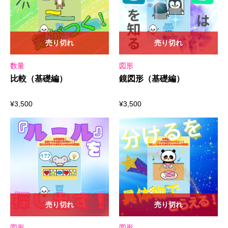
売り切れ
売り切れ
数量
図形
比較（基礎編）
鏡図形（基礎編）
¥
3,500
¥
3,500
売り切れ
売り切れ
図形
図形