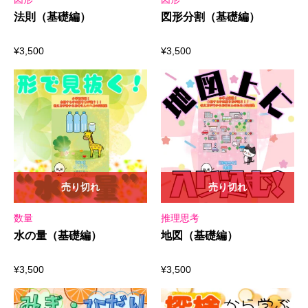
法則（基礎編）
図形分割（基礎編）
¥
3,500
¥
3,500
売り切れ
売り切れ
数量
推理思考
水の量（基礎編）
地図（基礎編）
¥
3,500
¥
3,500