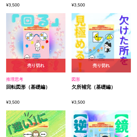
¥
3,500
¥
3,500
売り切れ
売り切れ
推理思考
図形
回転図形（基礎編）
欠所補完（基礎編）
¥
3,500
¥
3,500