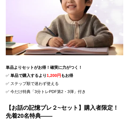
単品よりセットがお得！確実に力がつく！
✅
単品で購入するより
1,200円
もお得
✅ ステップ順で迷わず使える
✅ 今だけ特典「3分トレPDF第2・3弾」付き
【お話の記憶プレ２~セット】購入者限定！
先着20名特典——