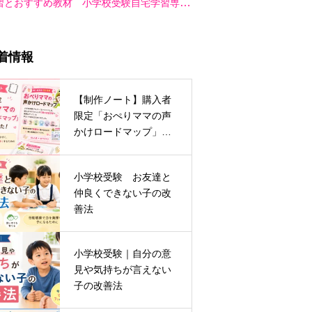
め教材 小学校受験自宅学習専用教材の絵真会
着情報
【制作ノート】購入者
限定「おぺりママの声
かけロードマップ」が
完成しました
小学校受験 お友達と
仲良くできない子の改
善法
小学校受験｜自分の意
見や気持ちが言えない
子の改善法