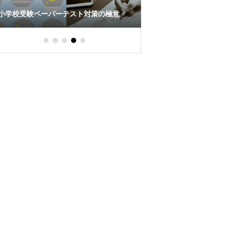
小学校受験ペーパーテスト対策の極意
小学校受験｜新年中は