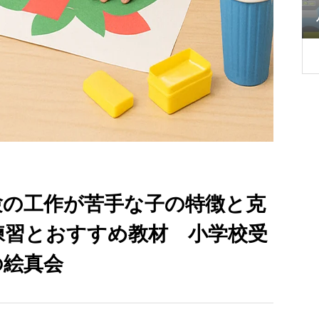
もうできないとは言わせない‼お話の記憶
良くできない子
攻略法「徹底解説」 小学校受験のえし
ん会
験の工作が苦手な子の特徴と克
練習とおすすめ教材 小学校受
の絵真会