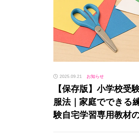
罪滅ぼしの「ご褒美育児」が子どもをダ
小学校受験 お友達と仲
メにする理由 小学校受験の絵真会
の改善法
2025.09.21
お知らせ
【保存版】小学校受
服法｜家庭でできる
験自宅学習専用教材