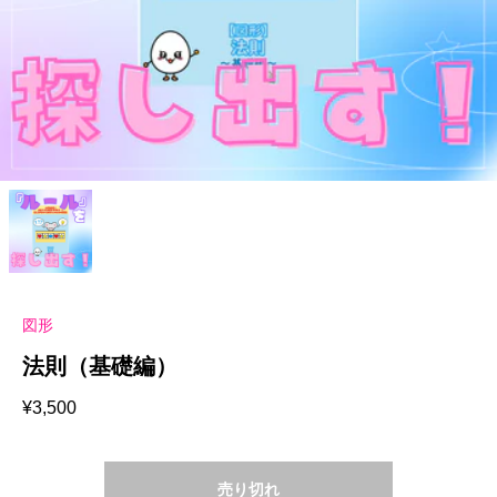
図形
法則（基礎編）
¥
3,500
売り切れ