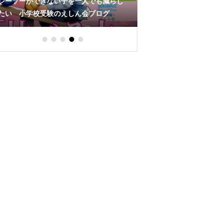
小学校受験「お話の記
シーソーができない子を一人でも減らし
おすすめ！耳を立てる
たい 小学校受験のえしん会ブログ
グ｜小学校受験自宅学
ん会