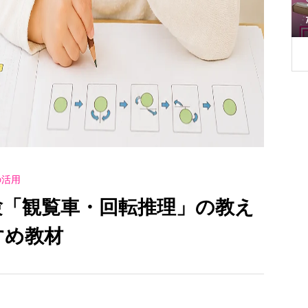
はこう教える｜
受験当日に緊張する子・しない子の育て
 小学校受験自
方の違い｜小学校受験えしん会
の活用
験「観覧車・回転推理」の教え
すめ教材