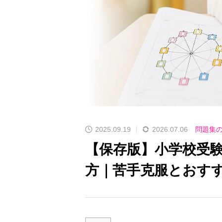
小学校受験｜生活マナー
小学校受験｜先生の指示を最後まで聞け
叱らず伸ばす家庭の習慣
ない子の改善法
宅学習専用教材の絵真会
2025.09.19
2026.07.06
問題集
【保存版】小学校受
方｜苦手克服とおす