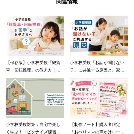
関連情報
【保存版】小学校受験「観覧
小学校受験「お話が聞けない
車・回転推理」の教え方｜苦
子」に共通する原因と、家庭
手克服とおすすめ教材
でできる対策｜小学校受験自
宅学習専用教材のえしん会
小学校受験対策：自宅で楽し
【制作ノート】購入者限定
く学ぶ！「ピクナイズ練習
「おぺりママの声かけロード