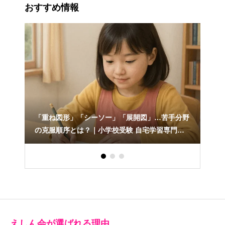
おすすめ情報
「重ね図形」「シーソー」「展開図」…苦手分野
ナイ
の克服順序とは？｜小学校受験 自宅学習専門教
材のえしん会
えしん会が選ばれる理由