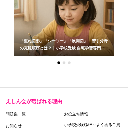
「重ね図形」「シーソー」「展開図」…苦手分野
は？
の克服順序とは？｜小学校受験 自宅学習専門教
材のえしん会
えしん会が選ばれる理由
問題集一覧
お役立ち情報
小学校受験Q&A～よくあるご質
お知らせ