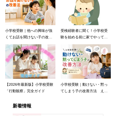
小学校受験｜他への興味が強
受検経験者に聞く！小学校受
くてお話を聞けない子の改善
験を始める前に家でやってい
法 えしん会
たこと 小学校受験えしん会
ブログ
【2026年最新版】小学校受験
小学校受験｜動けない・黙っ
「行動観察」完全ガイド
てしまう子の改善方法 えし
ん会
新着情報